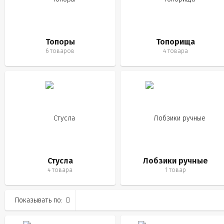
Топоры
Топорища
6 товаров
4 товара
Стусла
Лобзики ручные
4 товара
1 товар
Показывать по: