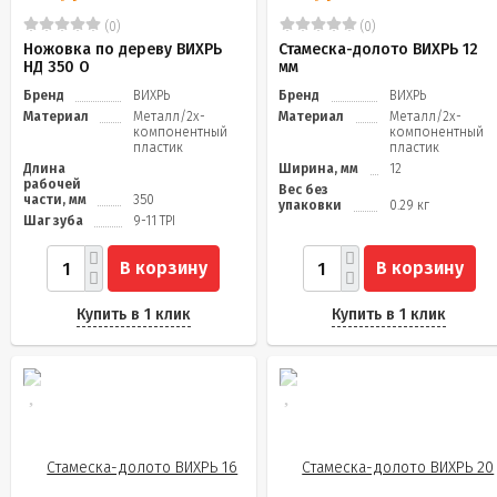
(0)
(0)
Ножовка по дереву ВИХРЬ
Стамеска-долото ВИХРЬ 12
НД 350 О
мм
Бренд
ВИХРЬ
Бренд
ВИХРЬ
Материал
Металл/2х-
Материал
Металл/2х-
компонентный
компонентный
пластик
пластик
Длина
Ширина, мм
12
рабочей
Вес без
части, мм
350
упаковки
0.29 кг
Шаг зуба
9-11 TPI
В корзину
В корзину
Купить в 1 клик
Купить в 1 клик