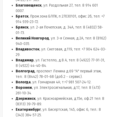
Благовещенск
, ул. Раздольная 27, тел. 8 914 601
0007.
Братск
, Пром.зона БЛПК, п 27030101, офис 2б, тел: +7
914 939-23-72.
Брянск
, ул. 2-ая Почепская, д. 34А, тел: 8 (4832) 58-
01-73.
Великий Новгород
, ул. 3-я Сенная, д.2А, тел: 8 (8162)
940-035.
Владивосток
, ул. Снеговая, д.119, тел: +7 904 624-03-
29.
Владимир
, ул. Гастелло, д.8 А, тел: 8 (4922) 77-91-31,
8 (4922) 44-40-84.
Волгоград
, проспект Ленина д.69 "А" первый этаж,
тел.: 8 (8442) 78-01-68 (доб.2 - сервис).
Вологда
, ул. Гончарная 4А; т.+7 981 507-24-12.
Воронеж
, ул. Электросигнальная, д.17, тел: 8 (473)
261-10-34.
Дзержинск
, ул. Красноармейская, д.15е, оф.21 тел: 8
(8313) 39-79-89.
Екатеринбург
, ул. Бисертская, 145, офис 6, тел.: 8
(343) 384-57-25.