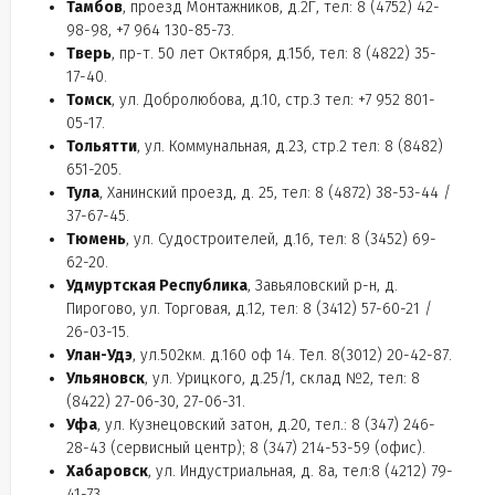
Тамбов
, проезд Монтажников, д.2Г, тел: 8 (4752) 42-
98-98, +7 964 130-85-73.
Тверь
, пр-т. 50 лет Октября, д.15б, тел: 8 (4822) 35-
17-40.
Томск
, ул. Добролюбова, д.10, стр.3 тел: +7 952 801-
05-17.
Тольятти
, ул. Коммунальная, д.23, стр.2 тел: 8 (8482)
651-205.
Тула
, Ханинский проезд, д. 25, тел: 8 (4872) 38-53-44 /
37-67-45.
Тюмень
, ул. Судостроителей, д.16, тел: 8 (3452) 69-
62-20.
Удмуртская Республика
, Завьяловский р-н, д.
Пирогово, ул. Торговая, д.12, тел: 8 (3412) 57-60-21 /
26-03-15.
Улан-Удэ
, ул.502км. д.160 оф 14. Тел. 8(3012) 20-42-87.
Ульяновск
, ул. Урицкого, д.25/1, склад №2, тел: 8
(8422) 27-06-30, 27-06-31.
Уфа
, ул. Кузнецовский затон, д.20, тел.: 8 (347) 246-
28-43 (сервисный центр); 8 (347) 214-53-59 (офис).
Хабаровск
, ул. Индустриальная, д. 8а, тел:8 (4212) 79-
41-73.