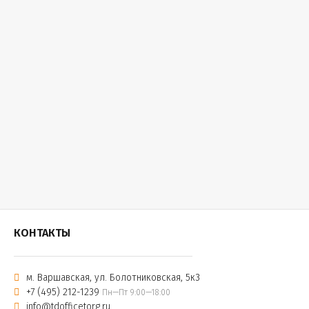
КОНТАКТЫ
м. Варшавская, ул. Болотниковская, 5к3
+7 (495) 212-1239
Пн—Пт 9:00—18:00
info@tdofficetorg.ru