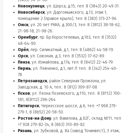
Новокузнецк
, ул. Щорса, д.15, тел: 8 (3843) 20-49-31.
Новосибирск
, ул. Даргомыжского, д.13, этаж 1,
помещение 2 (правое крыло), тел. 8 (383) 373-27-96.
Омск
, ул. 20 лeт РККА, д.300/3, тел: 8 (3812) 38-18-62,
21-98-18, 21-98-26.
Оренбург
, пр. Бр.Коростелевых, д.163, тел: 8 (3532)
48-64-90.
Орёл
, пер. Силикатный, д.1, тел: 8 (4862) 44-58-19.
Орск
, ул. Союзная, д.3, тел: 8 (3532) 37-62-89.
Пенза
, ул. Измайлова, д.17а, тел: 8 (8412) 22-46-79.
Пермь
, ул. Левченко, д.1, лит.Л тел.: 8 (342) 254-40-
78.
Петрозаводск
, район Северная Промзона, ул.
Заводская, д. 10 А, тел.: 8 (812) 309-87-08.
Псков
, ул. Леона Поземского, д.110, тел.: 8 (8112) 700-
181, 8(8112) 296-264.
Пятигорск
, Черкесское шоссе, д.6, тел: +7 968 279-
279-1, 8 (8652) 20-58-50.
Ростов-на-Дону
, ул. Вавилова, д.62Г, склад №11, тел:
+7 928 279-82-34, 8 (863) 310-89-82.
Рязань
, ул. Зубковой, д. 8а (завод Точинвест), 3 этаж,