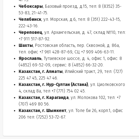
Чебоксары
, Базовый проезд, д.15, тел: 8 (8352) 35-
53-83, 21-41-75.
Челябинск
, ул. Морская, д.6, тел: 8 (351) 222-43-15,
222-43-16.
Череповец
, ул. Архангельская, д. 47, склад №10, тел:
+7 911 517-87-92.
Шахты
, Ростовская область, пер. Сквозной, д. 86а,
тел. офис +7 961 428-87-69, СЦ +7 909 406-63-11.
Ярославль
, Тутаевское шоссе, д. 4, офис 1, офис: 8
(4852) 69-52-09, сервис: 8 (4852) 66-32-20.
Казахстан, г. Алматы
, Илийский тракт, 29, тел: (727)
225 47 45, 225 47 46.
Казахстан, г. Нур-Султан (Астана)
, ул. Циолковского
4, склад 8а, тел +7 (771) 754 02 45.
Казахстан, г. Караганда
, ул. Молокова 102, тел: +7
(707) 469 80 56.
Казахстан, г. Шымкент
, ул. Толе би 26, корп.1, офис
206 тел: (7252) 53-72-67.