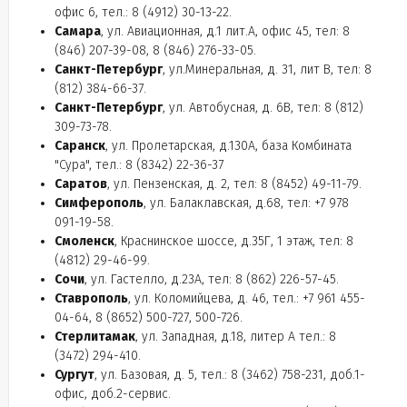
офис 6, тел.: 8 (4912) 30-13-22.
Самара
, ул. Авиационная, д.1 лит.А, офис 45, тел: 8
(846) 207-39-08, 8 (846) 276-33-05.
Санкт-Петербург
, ул.Минеральная, д. 31, лит В, тел: 8
(812) 384-66-37.
Санкт-Петербург
, ул. Автобусная, д. 6B, тел: 8 (812)
309-73-78.
Саранск
, ул. Пролетарская, д.130А, база Комбината
"Сура", тел.: 8 (8342) 22-36-37
Саратов
, ул. Пензенская, д. 2, тел: 8 (8452) 49-11-79.
Симферополь
, ул. Балаклавская, д.68, тел: +7 978
091-19-58.
Смоленск
, Краснинское шоссе, д.35Г, 1 этаж, тел: 8
(4812) 29-46-99.
Сочи
, ул. Гастелло, д.23А, тел: 8 (862) 226-57-45.
Ставрополь
, ул. Коломийцева, д. 46, тел.: +7 961 455-
04-64, 8 (8652) 500-727, 500-726.
Стерлитамак
, ул. Западная, д.18, литер А тел.: 8
(3472) 294-410.
Сургут
, ул. Базовая, д. 5, тел.: 8 (3462) 758-231, доб.1-
офис, доб.2-сервис.