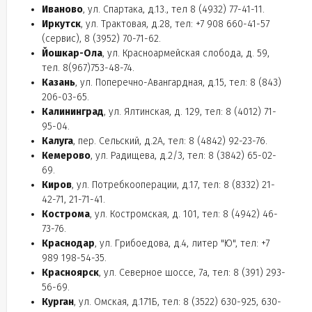
Иваново
, ул. Спартака, д.13., тел 8 (4932) 77-41-11.
Иркутск
, ул. Трактовая, д.28, тел: +7 908 660-41-57
(сервис), 8 (3952) 70-71-62.
Йошкар-Ола
, ул. Красноармейская слобода, д. 59,
тел. 8(967)753-48-74.
Казань
, ул. Поперечно-Авангардная, д.15, тел: 8 (843)
206-03-65.
Калининград
, ул. Ялтинская, д. 129, тел: 8 (4012) 71-
95-04.
Калуга
, пер. Сельский, д.2А, тел: 8 (4842) 92-23-76.
Кемерово
, ул. Радищева, д.2/3, тел: 8 (3842) 65-02-
69.
Киров
, ул. Потребкооперации, д.17, тел: 8 (8332) 21-
42-71, 21-71-41.
Кострома
, ул. Костромская, д. 101, тел: 8 (4942) 46-
73-76.
Краснодар
, ул. Грибоедова, д.4, литер "Ю", тел: +7
989 198-54-35.
Красноярск
, ул. Северное шоссе, 7а, тел: 8 (391) 293-
56-69.
Курган
, ул. Омская, д.171Б, тел: 8 (3522) 630-925, 630-