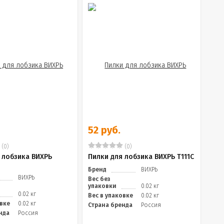
52 руб.
(0)
(0)
 лобзика ВИХРЬ
Пилки для лобзика ВИХРЬ Т111C
Бренд
ВИХРЬ
ВИХРЬ
Вес без
упаковки
0.02 кг
0.02 кг
Вес в упаковке
0.02 кг
овке
0.02 кг
Страна бренда
Россия
нда
Россия