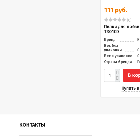
111 руб.
(0)
Пилки для лобзи
Т301CD
Бренд
В
Вес без
упаковки
0
Вес в упаковке
0
Страна бренда
Р
В ко
Купить в
КОНТАКТЫ