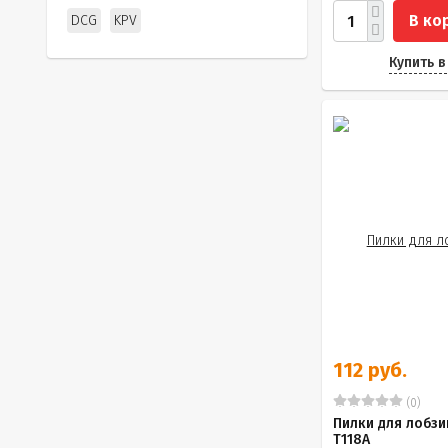
В ко
DCG
KPV
Купить в
112 руб.
(0)
Пилки для лобзи
Т118A