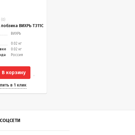
(0)
 лобзика ВИХРЬ Т311C
ВИХРЬ
0.02 кг
овке
0.02 кг
нда
Россия
В корзину
пить в 1 клик
СОЦСЕТИ