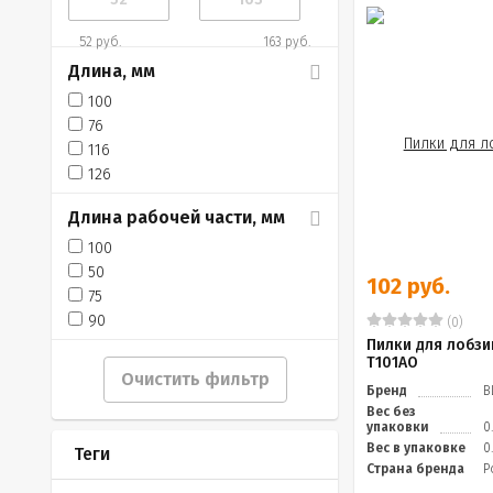
52 руб.
163 руб.
Длина, мм
100
76
116
126
Длина рабочей части, мм
100
50
102 руб.
75
90
(0)
Пилки для лобзи
Т101АО
Очистить фильтр
Бренд
В
Вес без
упаковки
0
Вес в упаковке
0
Теги
Страна бренда
Р