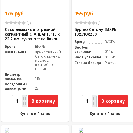
176 руб.
155 руб.
(0)
(0)
Диск алмазный отрезной
Бур по бетону ВИХРЬ
сегментный СТАНДАРТ, 115 х
10x310x250
22,2 мм, сухая резка Вихрь
Бренд
ВИХРЬ
Бренд
ВИХРЬ
Вес без
упаковки
0.11 кг
Назначение
армированный
бетон, камень,
Вес в упаковке
0.13 кг
мрамор,
Страна бренда
Россия
шлакоблок,
гранит
Диаметр
диска, мм
115
Посадочный
диаметр, мм
22
В корзину
В корзину
Купить в 1 клик
Купить в 1 клик