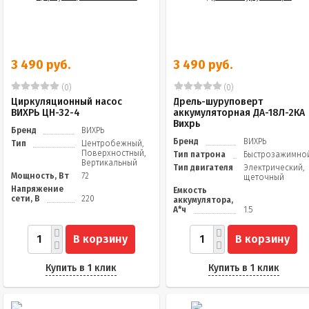
3 490 руб.
3 490 руб.
(0)
(0)
Циркуляционный насос
Дрель-шуруповерт
ВИХРЬ ЦН-32-4
аккумуляторная ДА-18Л-2КА
Вихрь
Бренд
ВИХРЬ
Бренд
ВИХРЬ
Тип
Центробежный,
Поверхностный,
Тип патрона
Быстрозажимно
Вертикальный
Тип двигателя
Электрический,
Мощность, Вт
72
щеточный
Напряжение
Емкость
сети, В
220
аккумулятора,
А*ч
1.5
В корзину
В корзину
Купить в 1 клик
Купить в 1 клик