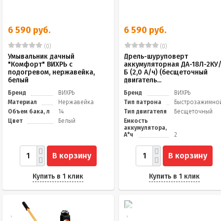
6 590 руб.
6 590 руб.
(0)
(0)
Умывальник дачный
Дрель-шуруповерт
"Комфорт" ВИХРЬ с
аккумуляторная ДА-18Л-2КУ
подогревом, нержавейка,
Б (2,0 А/ч) (бесщеточный
белый
двигатель...
Бренд
ВИХРЬ
Бренд
ВИХРЬ
Материал
Нержавейка
Тип патрона
Быстрозажимно
Объем бака, л
14
Тип двигателя
Бесщеточный
Цвет
Белый
Емкость
аккумулятора,
А*ч
2
В корзину
В корзину
Купить в 1 клик
Купить в 1 клик