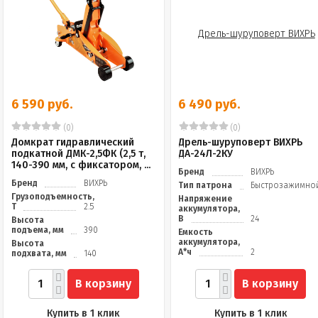
6 590 руб.
6 490 руб.
(0)
(0)
Домкрат гидравлический
Дрель-шуруповерт ВИХРЬ
подкатной ДМК-2,5ФК (2,5 т,
ДА-24Л-2КУ
140-390 мм, с фиксатором, ...
Бренд
ВИХРЬ
Бренд
ВИХРЬ
Тип патрона
Быстрозажимно
Грузоподъемность,
Напряжение
Т
2.5
аккумулятора,
В
24
Высота
подъема, мм
390
Емкость
аккумулятора,
Высота
А*ч
2
подхвата, мм
140
В корзину
В корзину
Купить в 1 клик
Купить в 1 клик