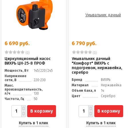
6 690 руб.
6 790 руб.
(0)
(0)
Циркуляционный насос
Умывальник дачный
ВИХРЬ ЦН-25-8 ПРОФ
"Комфорт" ВИХРЬ с
подогревом, нержавейка,
Мощность, Вт
145/220/245
серебро
Напряжение
Бренд
ВИХРЬ
сети, В
220-230
Материал
Нержавейка
Макс.
производительность,
Объем бака, л
14
л/ч
130
Цвет
Серебро
Частота, Гц
50
В корзину
В корзину
Купить в 1 клик
Купить в 1 клик