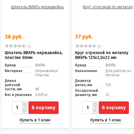
36 руб.
37 руб.
(0)
(0)
Шпатель ВИХРЬ нержавейка,
Круг отрезной по металлу
пластик 60мм
ВИХРЬ 125х2,0х22 мм
Бренд
ВИХРЬ
Бренд
ВИХРЬ
Материал
Нержавейка/
Назначение
Для работы по
Пластик
металлу
Длина
Диаметр
рабочей
диска, мм
125
части, мм
60
Посадочный
Вес в упаковке
0.035 кг
диаметр, мм
22
В корзину
В корзину
Купить в 1 клик
Купить в 1 клик