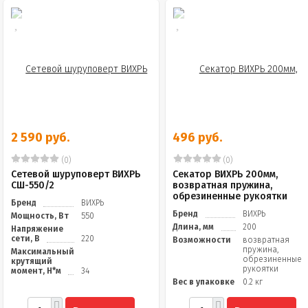
2 590 руб.
496 руб.
(0)
(0)
Сетевой шуруповерт ВИХРЬ
Секатор ВИХРЬ 200мм,
СШ-550/2
возвратная пружина,
обрезиненные рукоятки
Бренд
ВИХРЬ
Бренд
ВИХРЬ
Мощность, Вт
550
Длина, мм
200
Напряжение
сети, В
220
Возможности
возвратная
пружина,
Максимальный
обрезиненные
крутящий
рукоятки
момент, Н*м
34
Вес в упаковке
0.2 кг