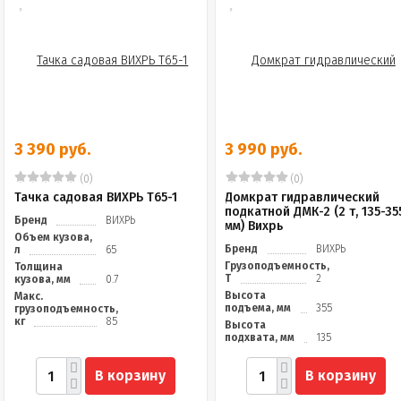
3 390 руб.
3 990 руб.
(0)
(0)
Тачка садовая ВИХРЬ Т65-1
Домкрат гидравлический
подкатной ДМК-2 (2 т, 135-35
Бренд
ВИХРЬ
мм) Вихрь
Объем кузова,
Бренд
ВИХРЬ
л
65
Грузоподъемность,
Толщина
Т
2
кузова, мм
0.7
Высота
Макс.
подъема, мм
355
грузоподъемность,
кг
85
Высота
подхвата, мм
135
В корзину
В корзину