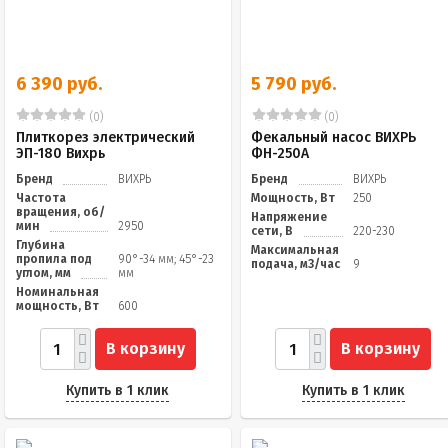
6 390 руб.
5 790 руб.
(0)
(0)
Плиткорез электрический
Фекальный насос ВИХРЬ
ЭП-180 Вихрь
ФН-250А
Бренд
ВИХРЬ
Бренд
ВИХРЬ
Частота
Мощность, Вт
250
вращения, об/
Напряжение
мин
2950
сети, В
220-230
Глубина
Максимальная
пропила под
90°-34 мм; 45°-23
подача, м3/час
9
углом, мм
мм
Номинальная
мощность, Вт
600
В корзину
В корзину
Купить в 1 клик
Купить в 1 клик