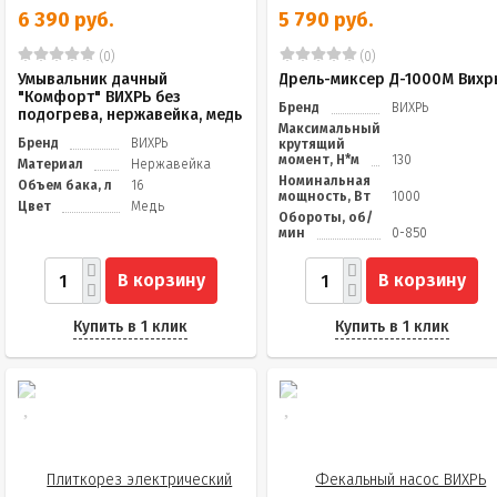
6 390 руб.
5 790 руб.
(0)
(0)
Умывальник дачный
Дрель-миксер Д-1000М Вихр
"Комфорт" ВИХРЬ без
Бренд
ВИХРЬ
подогрева, нержавейка, медь
Максимальный
Бренд
ВИХРЬ
крутящий
момент, Н*м
130
Материал
Нержавейка
Номинальная
Объем бака, л
16
мощность, Вт
1000
Цвет
Медь
Обороты, об/
мин
0-850
В корзину
В корзину
Купить в 1 клик
Купить в 1 клик