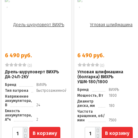
6 490 руб.
6 490 руб.
(0)
(0)
Дрель-шуруповерт ВИХРЬ
Угловая шлифмашина
ДА-24Л-2КУ
(болгарка) ВИХРЬ
УШМ-180/1800
Бренд
ВИХРЬ
Бренд
ВИХРЬ
Тип патрона
Быстрозажимной
Мощность, Вт
1800
Напряжение
аккумулятора,
Диаметр
В
24
диска, мм
180
Емкость
Частота
аккумулятора,
вращения, об/
А*ч
2
мин
7500
В корзину
В корзину