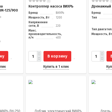
(0)
(0
на
Контроллер насоса ВИХРЬ
Дренажный 
ШМ-125/900
Бренд
ВИХРЬ
Бренд
Ь
Мощность, Вт
1200
Тип
Напряжение
сети, В
220
Тип двигател
Макс.
производительность,
Мощность, В
л/ч
400
0
ну
В корзину
клик
Купить в 1 клик
Куп