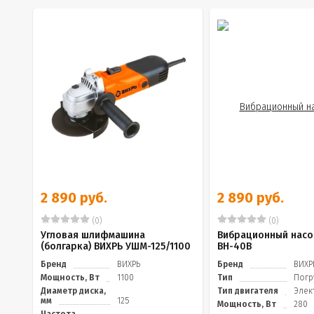
2 890 руб.
2 890 руб.
(0)
(0)
Угловая шлифмашина
Вибрационный насо
(болгарка) ВИХРЬ УШМ-125/1100
ВН-40В
Бренд
ВИХРЬ
Бренд
ВИХР
Мощность, Вт
1100
Тип
Погр
Диаметр диска,
Тип двигателя
Элек
мм
125
Мощность, Вт
280