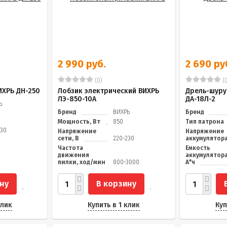
2 990 руб.
2 690 ру
(0)
(0
ИХРЬ ДН-250
Лобзик электрический ВИХРЬ
Дрель-шуру
ЛЭ-850-10А
ДА-18Л-2
Ь
Бренд
ВИХРЬ
Бренд
Мощность, Вт
850
Тип патрона
230
Напряжение
Напряжение
сети, В
220-230
аккумулятора
Частота
Емкость
движения
аккумулятора
пилки, ход/мин
800-3000
А*ч
ну
В корзину
клик
Купить в 1 клик
Куп