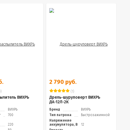
б.
2 790 руб.
)
(1)
ылитель ВИХРЬ
Дрель-шуруповерт ВИХРЬ
ДА-12Л-2К
ВИХРЬ
Бренд
ВИХРЬ
т
700
Тип патрона
Быстрозажимной
Напряжение
220
аккумулятора, В
12