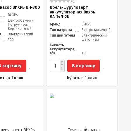
)
(0)
насос ВИХРЬ ДН-300
Дрель-шуруповерт
аккумуляторная Вихрь
ВИХРЬ
ДА-14Л-2K
Центробежный,
Бренд
ВИХРЬ
Погружной,
Вертикальный
Тип патрона
Быстрозажимной
я
Электрический
Тип двигателя
Электрический,
щеточный
т
300
Емкость
аккумулятора,
А*ч
1.5
В корзину
В корзину
ить в 1 клик
Купить в 1 клик