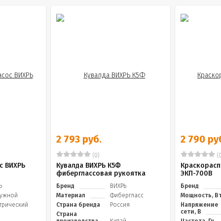
2 793 руб.
2 790 ру
(0)
(0
с ВИХРЬ
Кувалда ВИХРЬ К5Ф
Краскорасп
фиберглассовая рукоятка
ЭКП-700В
Ь
Бренд
ВИХРЬ
Бренд
ужной
Материал
Фибергласс
Мощность, В
трический
Страна бренда
Россия
Напряжение
сети, В
Страна