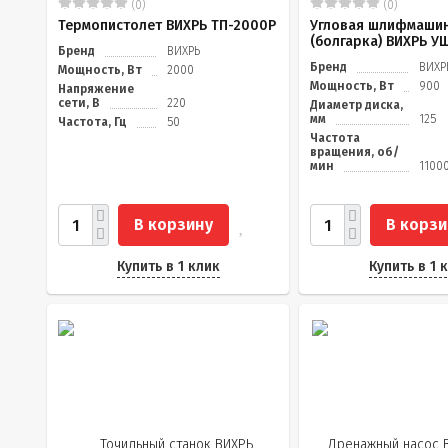
(0)
(0)
Термопистолет ВИХРЬ ТП-2000Р
Угловая шлифмаши
(болгарка) ВИХРЬ У
Бренд
ВИХРЬ
Бренд
ВИХР
Мощность, Вт
2000
Мощность, Вт
900
Напряжение
сети, В
220
Диаметр диска,
мм
125
Частота, Гц
50
Частота
вращения, об/
мин
1100
В корзину
В корзи
Купить в 1 клик
Купить в 1 