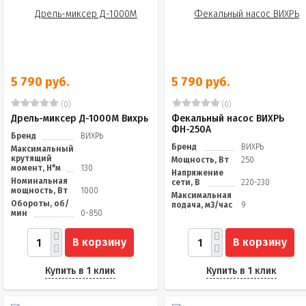
5 790 руб.
5 790 руб.
(0)
(0)
Дрель-миксер Д-1000М Вихрь
Фекальный насос ВИХРЬ
ФН-250А
Бренд
ВИХРЬ
Бренд
ВИХРЬ
Максимальный
крутящий
Мощность, Вт
250
момент, Н*м
130
Напряжение
Номинальная
сети, В
220-230
мощность, Вт
1000
Максимальная
Обороты, об/
подача, м3/час
9
мин
0-850
В корзину
В корзину
Купить в 1 клик
Купить в 1 клик