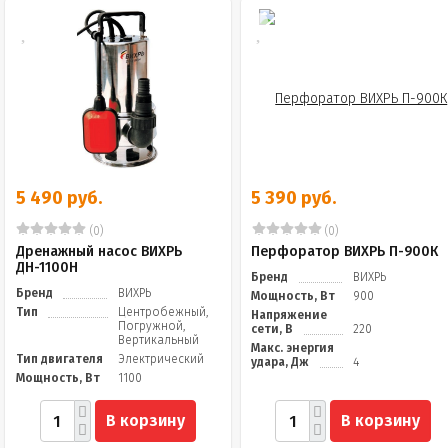
5 490 руб.
5 390 руб.
(0)
(0)
Дренажный насос ВИХРЬ
Перфоратор ВИХРЬ П-900К
ДН-1100Н
Бренд
ВИХРЬ
Бренд
ВИХРЬ
Мощность, Вт
900
Тип
Центробежный,
Напряжение
Погружной,
сети, В
220
Вертикальный
Макс. энергия
Тип двигателя
Электрический
удара, Дж
4
Мощность, Вт
1100
В корзину
В корзину