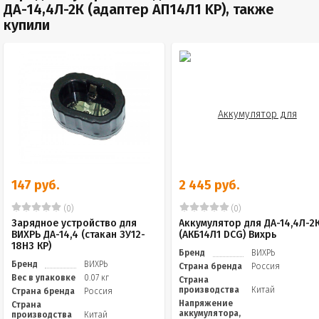
ДА-14,4Л-2К (адаптер АП14Л1 KP), также
купили
147 руб.
2 445 руб.
(0)
(0)
Зарядное устройство для
Аккумулятор для ДА-14,4Л-2
ВИХРЬ ДА-14,4 (стакан ЗУ12-
(АКБ14Л1 DCG) Вихрь
18Н3 КР)
Бренд
ВИХРЬ
Бренд
ВИХРЬ
Страна бренда
Россия
Вес в упаковке
0.07 кг
Страна
производства
Китай
Страна бренда
Россия
Напряжение
Страна
аккумулятора,
производства
Китай