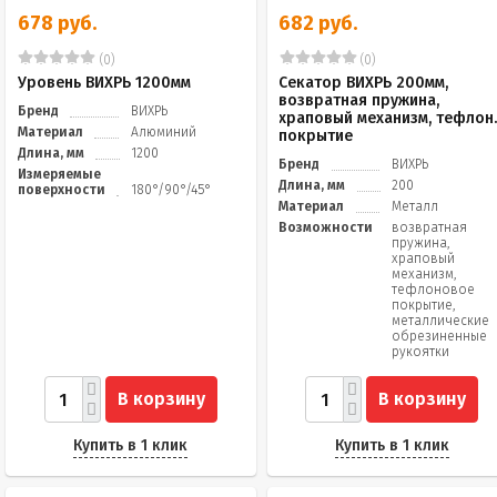
678 руб.
682 руб.
(0)
(0)
Уровень ВИХРЬ 1200мм
Секатор ВИХРЬ 200мм,
возвратная пружина,
Бренд
ВИХРЬ
храповый механизм, тефлон
Материал
Алюминий
покрытие
Длина, мм
1200
Бренд
ВИХРЬ
Измеряемые
Длина, мм
200
поверхности
180°/90°/45°
Материал
Металл
Возможности
возвратная
пружина,
храповый
механизм,
тефлоновое
покрытие,
металлические
обрезиненные
рукоятки
В корзину
В корзину
Купить в 1 клик
Купить в 1 клик