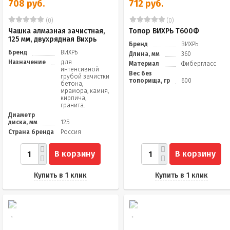
708 руб.
712 руб.
(0)
(0)
Чашка алмазная зачистная,
Топор ВИХРЬ Т600Ф
125 мм, двухрядная Вихрь
Бренд
ВИХРЬ
Бренд
ВИХРЬ
Длина, мм
360
Назначение
для
Материал
Фибергласс
интенсивной
Вес без
грубой зачистки
топорища, гр
600
бетона,
мрамора, камня,
кирпича,
гранита.
Диаметр
диска, мм
125
Страна бренда
Россия
В корзину
В корзину
Купить в 1 клик
Купить в 1 клик