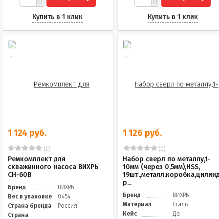
Купить в 1 клик
Купить в 1 клик
1 124 руб.
1 126 руб.
(0)
(0)
Ремкомплект для
Набор сверл по металлу,1-
скважинного насоса ВИХРЬ
10мм (через 0,5мм),HSS,
СН-60В
19шт.,металл.коробка,цилин
р...
Бренд
ВИХРЬ
Бренд
ВИХРЬ
Вес в упаковке
0.454
Материал
Сталь
Страна бренда
Россия
Кейс
Да
Страна