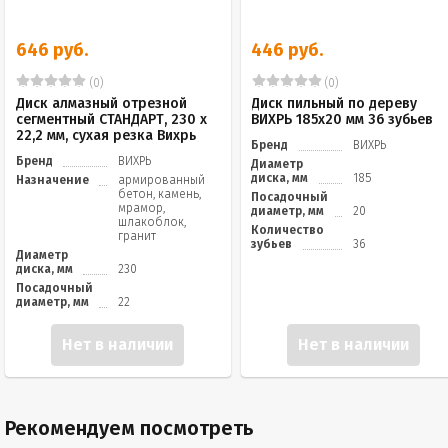
646 руб.
446 руб.
(0)
(0)
Диск алмазный отрезной
Диск пильный по дереву
сегментный СТАНДАРТ, 230 х
ВИХРЬ 185х20 мм 36 зубьев
22,2 мм, сухая резка Вихрь
Бренд
ВИХРЬ
Бренд
ВИХРЬ
Диаметр
диска, мм
185
Назначение
армированный
бетон, камень,
Посадочный
мрамор,
диаметр, мм
20
шлакоблок,
Количество
гранит
зубьев
36
Диаметр
диска, мм
230
Посадочный
диаметр, мм
22
Нет в наличии
Нет в наличии
Рекомендуем посмотреть