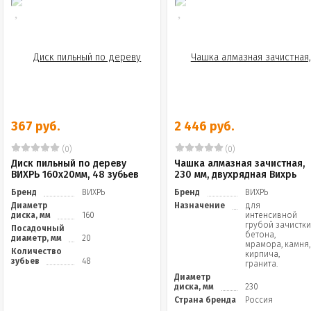
367 руб.
2 446 руб.
(0)
(0)
Диск пильный по дереву
Чашка алмазная зачистная,
ВИХРЬ 160х20мм, 48 зубьев
230 мм, двухрядная Вихрь
Бренд
ВИХРЬ
Бренд
ВИХРЬ
Диаметр
Назначение
для
диска, мм
160
интенсивной
грубой зачистк
Посадочный
бетона,
диаметр, мм
20
мрамора, камня,
Количество
кирпича,
зубьев
48
гранита.
Диаметр
диска, мм
230
Страна бренда
Россия