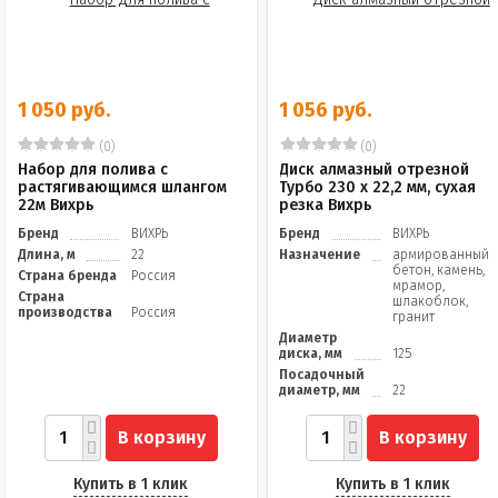
1 050 руб.
1 056 руб.
(0)
(0)
Набор для полива с
Диск алмазный отрезной
растягивающимся шлангом
Турбо 230 х 22,2 мм, сухая
22м Вихрь
резка Вихрь
Бренд
ВИХРЬ
Бренд
ВИХРЬ
Длина, м
22
Назначение
армированный
бетон, камень,
Страна бренда
Россия
мрамор,
Страна
шлакоблок,
производства
Россия
гранит
Диаметр
диска, мм
125
Посадочный
диаметр, мм
22
В корзину
В корзину
Купить в 1 клик
Купить в 1 клик