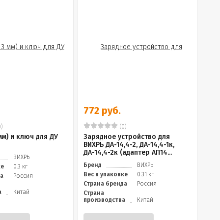
772 руб.
)
(0)
мм) и ключ для ДУ
Зарядное устройство для
ВИХРЬ ДА-14,4-2, ДА-14,4-1к,
ДА-14,4-2к (адаптер АП14...
ВИХРЬ
Бренд
ВИХРЬ
ке
0.3 кг
Вес в упаковке
0.31 кг
да
Россия
Страна бренда
Россия
а
Китай
Страна
производства
Китай