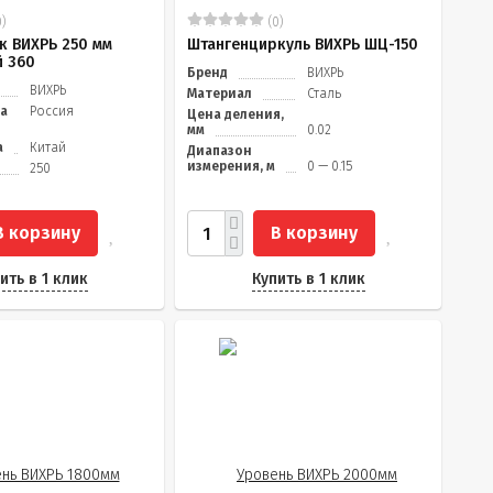
)
(0)
к ВИХРЬ 250 мм
Штангенциркуль ВИХРЬ ШЦ-150
 360
Бренд
ВИХРЬ
ВИХРЬ
Материал
Сталь
да
Россия
Цена деления,
мм
0.02
а
Китай
Диапазон
измерения, м
0 — 0.15
250
В корзину
В корзину
ить в 1 клик
Купить в 1 клик