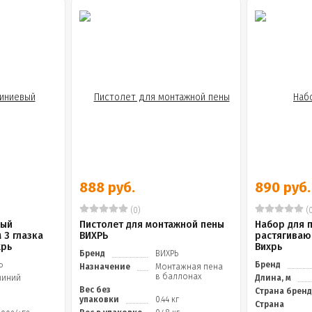
888 руб.
890 руб.
(0)
(0
вый
Пистолет для монтажной пены
Набор для 
 3 глазка
ВИХРЬ
растягиваю
хрь
Вихрь
Бренд
ВИХРЬ
Ь
Бренд
Назначение
Монтажная пена
в баллонах
миний
Длина, м
Вес без
Страна брен
упаковки
0.44 кг
Страна