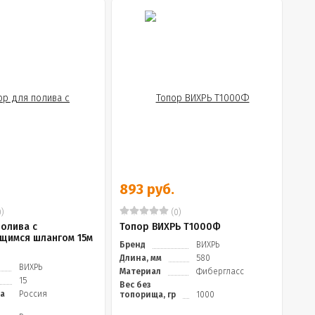
893 руб.
)
(0)
полива с
Топор ВИХРЬ Т1000Ф
щимся шлангом 15м
Бренд
ВИХРЬ
Длина, мм
580
ВИХРЬ
Материал
Фибергласс
15
Вес без
да
Россия
топорища, гр
1000