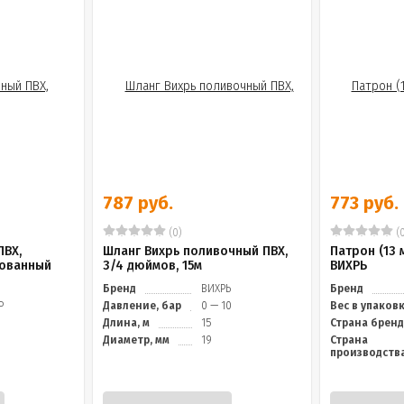
787 руб.
773 руб.
(0)
(0
ПВХ,
Шланг Вихрь поливочный ПВХ,
Патрон (13 
рованный
3/4 дюймов, 15м
ВИХРЬ
Бренд
ВИХРЬ
Бренд
Ь
Давление, бар
0 — 10
Вес в упаков
Длина, м
15
Страна брен
Диаметр, мм
19
Страна
производств