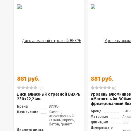
881 руб.
881 руб.
(0)
(0)
Диск алмазный отрезной ВИХРЬ
Уровень алюминие
230х22,2 мм
«Магнитный» 800мм
фрезерованный Ви
Бренд
ВИХРЬ
Бренд
ВИХР
Назначение
Камень,
искусственный
Материал
Алю
камень, кирпич,
Длина, мм
800
бетон, гранит
Измеряемые
Диаметр диска,