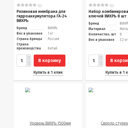
(0)
(0)
Резиновая мембрана для
Набор комбиниров
гидроаккумулятора ГА-24
ключей ВИХРЬ 8 шт
ВИХРЬ
Бренд
ВИХР
Бренд
ВИХРЬ
Материал
Мета
Вес в упаковке
1 кг
Количество, шт
8
Страна бренда
Россия
Вес в упаковке
3.2 кг
Страна
производства
Китай
В корзину
В корзи
Купить в 1 клик
Купить в 1 