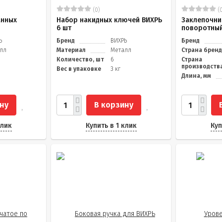
(0)
(0
анных
Набор накидных ключей ВИХРЬ
Заклепочни
6 шт
поворотный
Ь
Бренд
ВИХРЬ
Бренд
лл
Материал
Металл
Страна брен
Количество, шт
6
Страна
производств
Вес в упаковке
3 кг
Длина, мм
ну
В корзину
клик
Купить в 1 клик
Куп