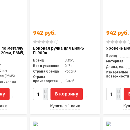
942 руб.
942 руб.
(0)
(0
 по металлу
Боковая ручка для ВИХРЬ
Уровень ВИ
-20мм, P6M5,
П-900к
Бренд
Бренд
ВИХРЬ
Материал
Ь
Вес в упаковке
0.17 кг
Длина, мм
20 мм
Страна бренда
Россия
Измеряемые
лл (Р6М5)
поверхности
Страна
производства
Китай
игранный
ну
В корзину
клик
Купить в 1 клик
Куп