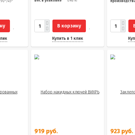
Вес в упаковке
0.48 кг
/90°/45°
производств
ну
В корзину
клик
Купить в 1 клик
Куп
919 руб.
923 руб.