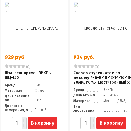
929 руб.
934 руб.
(0)
(0)
Штангенциркуль ВИХРЬ
Сверло ступенчатое по
ШЦ-150
металлу 4-6-8-10-12-14-16-18
20мм, P6M5, шестигранный х..
Бренд
ВИХРЬ
Бренд
ВИХРЬ
Материал
Сталь
Диаметр, мм
4 — 20 мм
Цена деления,
мм
0.02
Материал
Металл (Р6М5)
Диапазон
Тип
измерения, м
0 — 0.15
хвостовика
Шестигранный
В корзину
В корзину