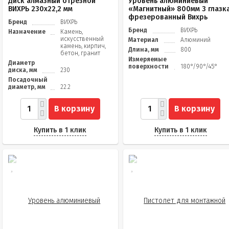
Диск алмазный отрезной
Уровень алюминиевый
ВИХРЬ 230х22,2 мм
«Магнитный» 800мм 3 глазк
фрезерованный Вихрь
Бренд
ВИХРЬ
Бренд
ВИХРЬ
Назначение
Камень,
искусственный
Материал
Алюминий
камень, кирпич,
Длина, мм
800
бетон, гранит
Измеряемые
Диаметр
поверхности
180°/90°/45°
диска, мм
230
Посадочный
диаметр, мм
22.2
В корзину
В корзину
Купить в 1 клик
Купить в 1 клик