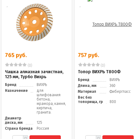
765 руб.
757 руб.
(0)
(0)
Чашка алмазная зачистная,
Топор ВИХРЬ Т800Ф
125 мм, Турбо Вихрь
Бренд
ВИХРЬ
Бренд
ВИХРЬ
Длина, мм
360
Назначение
для
Материал
Фибергласс
шлифования
Вес без
бетона,
топорища, гр
800
мрамора, камня,
кирпича,
гранита.
Диаметр
диска, мм
125
Страна бренда
Россия