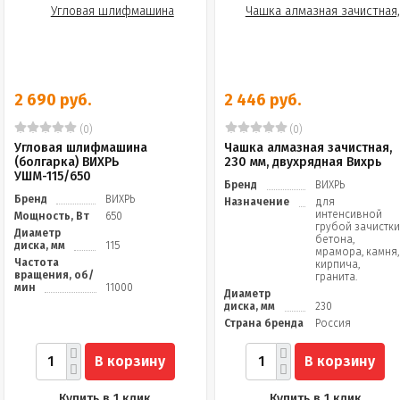
2 690 руб.
2 446 руб.
(0)
(0)
Угловая шлифмашина
Чашка алмазная зачистная,
(болгарка) ВИХРЬ
230 мм, двухрядная Вихрь
УШМ-115/650
Бренд
ВИХРЬ
Бренд
ВИХРЬ
Назначение
для
интенсивной
Мощность, Вт
650
грубой зачистк
Диаметр
бетона,
диска, мм
115
мрамора, камня,
Частота
кирпича,
вращения, об/
гранита.
мин
11000
Диаметр
диска, мм
230
Страна бренда
Россия
В корзину
В корзину
Купить в 1 клик
Купить в 1 клик