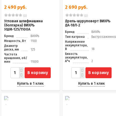
2 490 руб.
2 690 руб.
(0)
(0)
Угловая шлифмашина
Дрель-шуруповерт ВИХРЬ
(болгарка) ВИХРЬ
ДА-18Л-2
УШМ-125/1100А
Бренд
ВИХРЬ
Бренд
ВИХРЬ
Тип патрона
Быстрозажимно
Мощность, Вт
1100
Напряжение
аккумулятора,
Диаметр
В
18
диска, мм
125
Емкость
Частота
аккумулятора,
вращения, об/
А*ч
2
мин
11000
В корзину
В корзину
Купить в 1 клик
Купить в 1 клик