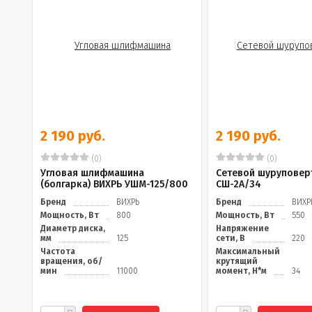
2 190 руб.
2 190 руб.
(0)
(0)
Угловая шлифмашина
Сетевой шуруповер
(болгарка) ВИХРЬ УШМ-125/800
СШ-2А/34
Бренд
ВИХРЬ
Бренд
ВИХР
Мощность, Вт
800
Мощность, Вт
550
Диаметр диска,
Напряжение
мм
125
сети, В
220
Частота
Максимальный
вращения, об/
крутящий
мин
11000
момент, Н*м
34