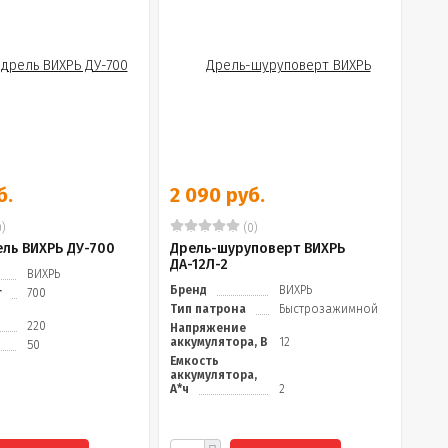
б.
2 090 руб.
)
(0)
ель ВИХРЬ ДУ-700
Дрель-шуруповерт ВИХРЬ
ДА-12Л-2
ВИХРЬ
Бренд
ВИХРЬ
т
700
Тип патрона
Быстрозажимной
220
Напряжение
аккумулятора, В
12
50
Емкость
аккумулятора,
А*ч
2