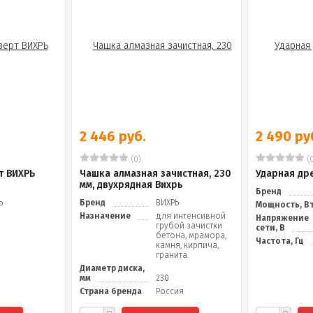
2 446 руб.
2 490 ру
(0)
(0
т ВИХРЬ
Чашка алмазная зачистная, 230
Ударная др
мм, двухрядная Вихрь
Бренд
Ь
Бренд
ВИХРЬ
Мощность, В
Назначение
для интенсивной
Напряжение
грубой зачистки
сети, В
бетона, мрамора,
Частота, Гц
камня, кирпича,
гранита.
Диаметр диска,
мм
230
Страна бренда
Россия