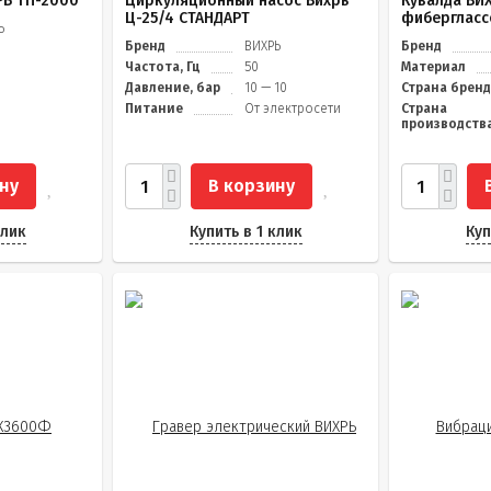
РЬ ТП-2000
Циркуляционный насос Вихрь
Кувалда ВИ
Ц-25/4 СТАНДАРТ
фибергласс
Ь
Бренд
ВИХРЬ
Бренд
Частота, Гц
50
Материал
Давление, бар
10 — 10
Страна брен
Питание
От электросети
Страна
производств
ну
В корзину
клик
Купить в 1 клик
Куп