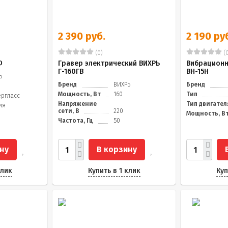
2 390 руб.
2 190 ру
(0)
(0
Ф
Гравер электрический ВИХРЬ
Вибрационн
Г-160ГВ
ВН-15Н
Ь
Бренд
ВИХРЬ
Бренд
Мощность, Вт
160
Тип
ргласс
Напряжение
Тип двигател
ия
сети, В
220
Мощность, В
Частота, Гц
50
ну
В корзину
клик
Купить в 1 клик
Куп