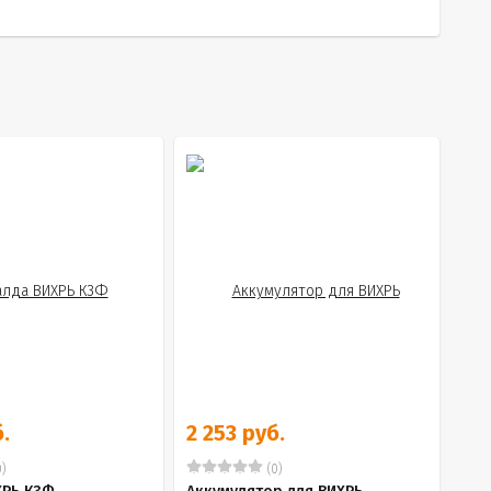
.
2 253 руб.
)
(0)