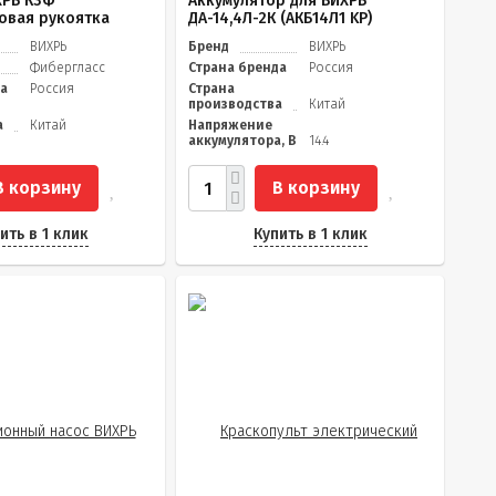
ХРЬ К3Ф
Аккумулятор для ВИХРЬ
овая рукоятка
ДА-14,4Л-2К (АКБ14Л1 KP)
ВИХРЬ
Бренд
ВИХРЬ
Фибергласс
Страна бренда
Россия
да
Россия
Страна
производства
Китай
а
Китай
Напряжение
аккумулятора, В
14.4
В корзину
В корзину
ить в 1 клик
Купить в 1 клик