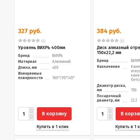
327 руб.
384 руб.
(0)
(0)
Уровень ВИХРЬ 400мм
Диск алмазный отр
150х22,2 мм
Бренд
ВИХРЬ
Бренд
ВИХР
Материал
Алюминий
Назначение
Каме
Длина, мм
400
иску
Измеряемые
каме
поверхности
180°/90°/45°
бето
Диаметр диска,
мм
150
Посадочный
диаметр, мм
22.2
В корзину
В корзи
Купить в 1 клик
Купить в 1 