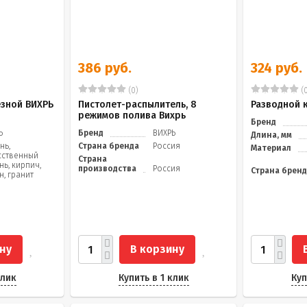
386 руб.
324 руб.
(0)
(0
езной ВИХРЬ
Пистолет-распылитель, 8
Разводной 
режимов полива Вихрь
Бренд
Ь
Бренд
ВИХРЬ
Длина, мм
нь,
Страна бренда
Россия
Материал
сственный
Страна
нь, кирпич,
производства
Россия
Страна брен
н, гранит
ну
В корзину
клик
Купить в 1 клик
Куп