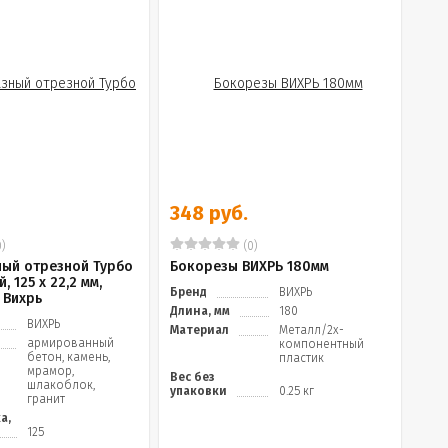
348 руб.
)
(0)
ный отрезной Турбо
Бокорезы ВИХРЬ 180мм
, 125 х 22,2 мм,
Бренд
ВИХРЬ
 Вихрь
Длина, мм
180
ВИХРЬ
Материал
Металл/2х-
армированный
компонентный
бетон, камень,
пластик
мрамор,
Вес без
шлакоблок,
упаковки
0.25 кг
гранит
а,
125