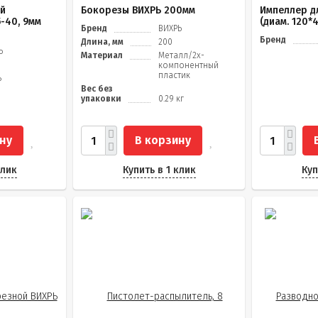
ий
Бокорезы ВИХРЬ 200мм
Импеллер д
-40, 9мм
(диам. 120*4
Бренд
ВИХРЬ
Бренд
Длина, мм
200
Ь
Материал
Металл/2х-
компонентный
пластик
ь
Вес без
упаковки
0.29 кг
ну
В корзину
клик
Купить в 1 клик
Куп