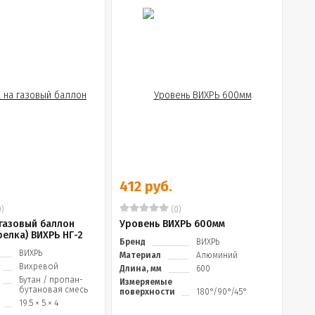
412 руб.
)
(0)
 газовый баллон
Уровень ВИХРЬ 600мм
релка) ВИХРЬ НГ-2
Бренд
ВИХРЬ
ВИХРЬ
Материал
Алюминий
Вихревой
Длина, мм
600
Бутан / пропан-
Измеряемые
бутановая смесь
поверхности
180°/90°/45°
19.5 × 5 × 4