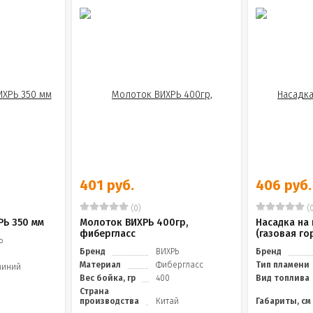
401 руб.
406 руб.
(0)
(0
РЬ 350 мм
Молоток ВИХРЬ 400гр,
Насадка на
фибергласс
(газовая го
Ь
Бренд
ВИХРЬ
Бренд
Материал
Фибергласс
Тип пламени
миний
Вес бойка, гр
400
Вид топлива
Страна
производства
Китай
Габариты, см