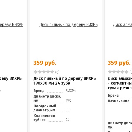
359 руб.
359 руб.
(0)
(0
реву ВИХРЬ
Диск пильный по дереву ВИХРЬ
Диск алмаз
190х30 мм 24 зуба
- сегментный
сухая резка
Ь
Бренд
ВИХРЬ
Бренд
Диаметр диска,
мм
190
Назначение
Посадочный
диаметр, мм
30
Количество
зубьев
24
Диаметр диск
мм