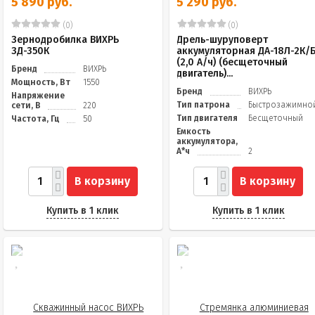
5 890 руб.
5 290 руб.
(0)
(0)
Зернодробилка ВИХРЬ
Дрель-шуруповерт
ЗД-350К
аккумуляторная ДА-18Л-2К/
(2,0 А/ч) (бесщеточный
Бренд
ВИХРЬ
двигатель)...
Мощность, Вт
1550
Бренд
ВИХРЬ
Напряжение
Тип патрона
Быстрозажимно
сети, В
220
Тип двигателя
Бесщеточный
Частота, Гц
50
Емкость
аккумулятора,
А*ч
2
В корзину
В корзину
Купить в 1 клик
Купить в 1 клик