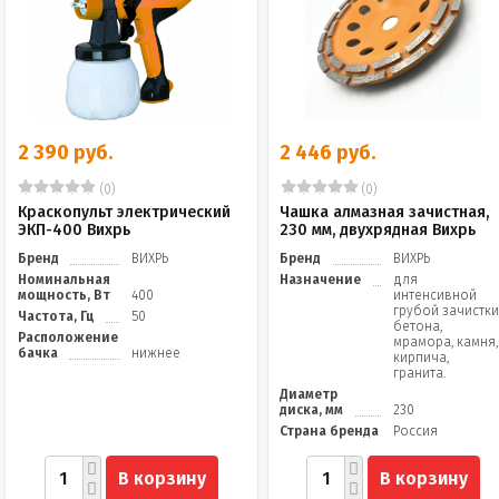
2 390 руб.
2 446 руб.
(0)
(0)
Краскопульт электрический
Чашка алмазная зачистная,
ЭКП-400 Вихрь
230 мм, двухрядная Вихрь
Бренд
ВИХРЬ
Бренд
ВИХРЬ
Номинальная
Назначение
для
мощность, Вт
400
интенсивной
грубой зачистк
Частота, Гц
50
бетона,
Расположение
мрамора, камня,
бачка
нижнее
кирпича,
гранита.
Диаметр
диска, мм
230
Страна бренда
Россия
В корзину
В корзину