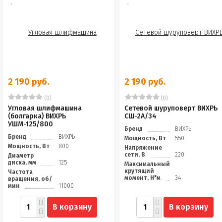
2 190 руб.
2 190 руб.
(0)
(0)
Угловая шлифмашина
Сетевой шуруповерт ВИХРЬ
(болгарка) ВИХРЬ
СШ-2А/34
УШМ-125/800
Бренд
ВИХРЬ
Бренд
ВИХРЬ
Мощность, Вт
550
Мощность, Вт
800
Напряжение
сети, В
220
Диаметр
диска, мм
125
Максимальный
крутящий
Частота
момент, Н*м
34
вращения, об/
мин
11000
В корзину
В корзину