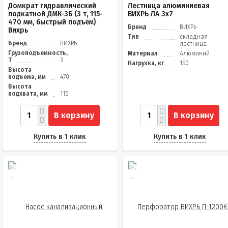
Домкрат гидравлический
Лестница алюминиевая
подкатной ДМК-3Б (3 т, 115-
ВИХРЬ ЛА 3х7
470 мм, быстрый подъём)
Бренд
ВИХРЬ
Вихрь
Тип
складная
Бренд
ВИХРЬ
лестница
Грузоподъемность,
Материал
Алюминий
Т
3
Нагрузка, кг
150
Высота
подъема, мм
470
Высота
подхвата, мм
115
В корзину
В корзину
Купить в 1 клик
Купить в 1 клик