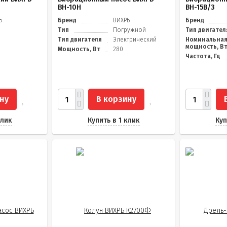
ВН-10Н
ВН-15В/3
Ь
Бренд
ВИХРЬ
Бренд
Тип
Погружной
Тип двигател
Тип двигателя
Электрический
Номинальна
мощность, В
Мощность, Вт
280
Частота, Гц
ну
В корзину
клик
Купить в 1 клик
Куп