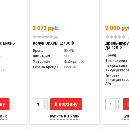
2 073 руб.
2 090 ру
(0)
(0
с ВИХРЬ
Колун ВИХРЬ К2700Ф
Дрель-шуру
ДА-12Л-2
Бренд
ВИХРЬ
Ь
Бренд
Длина, мм
900
Тип патрона
Материал
Фибергласс
Напряжение
Страна бренда
Россия
230
аккумулятора
Емкость
аккумулятора
А*ч
ну
В корзину
клик
Купить в 1 клик
Куп