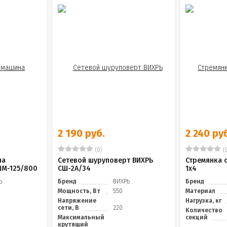
2 190 руб.
2 240 ру
(0)
(0
на
Сетевой шуруповерт ВИХРЬ
Стремянка с
ШМ-125/800
СШ-2А/34
1х4
Ь
Бренд
ВИХРЬ
Бренд
Мощность, Вт
550
Материал
Напряжение
Нагрузка, кг
сети, В
220
Количество
Максимальный
секций
крутящий