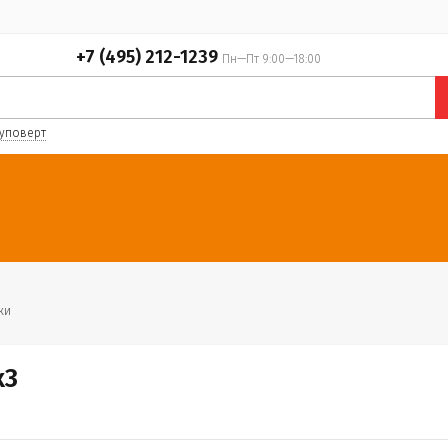
+7 (495) 212-1239
Пн—Пт 9:00—18:00
уповерт
ки
х3