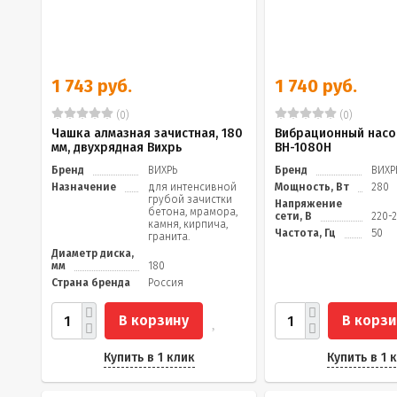
1 743 руб.
1 740 руб.
(0)
(0)
Чашка алмазная зачистная, 180
Вибрационный насо
мм, двухрядная Вихрь
ВН-1080Н
Бренд
ВИХРЬ
Бренд
ВИХР
Назначение
для интенсивной
Мощность, Вт
280
грубой зачистки
Напряжение
бетона, мрамора,
сети, В
220-
камня, кирпича,
Частота, Гц
50
гранита.
Диаметр диска,
мм
180
Страна бренда
Россия
В корзину
В корзи
Купить в 1 клик
Купить в 1 