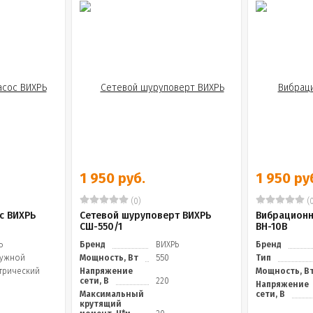
1 950 руб.
1 950 ру
(0)
(0
с ВИХРЬ
Сетевой шуруповерт ВИХРЬ
Вибрационн
СШ-550/1
ВН-10В
Ь
Бренд
ВИХРЬ
Бренд
ужной
Мощность, Вт
550
Тип
трический
Напряжение
Мощность, В
сети, В
220
Напряжение
Максимальный
сети, В
крутящий