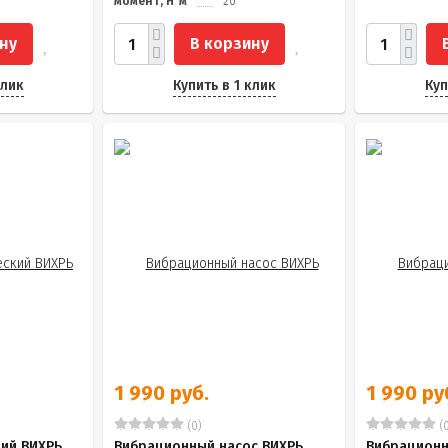
момент, Н*м
20
ну
В корзину
клик
Купить в 1 клик
Куп
1 990 руб.
1 990 ру
(0)
(0
кий ВИХРЬ
Вибрационный насос ВИХРЬ
Вибрационн