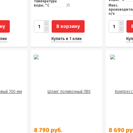
температура
воды, °C
35
Макс.
производите
л/ч
ну
В корзину
клик
Купить в 1 клик
Куп
8 790 руб.
8 690 ру