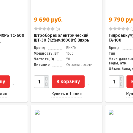
9 690 руб.
9 790 ру
(0)
(0
ИХРЬ ТС-600
Штроборез электрический
Гидроаккум
ШТ-30 (125мм,1600Вт) Вихрь
ГА-100
Ь
Бренд
ВИХРЬ
Бренд
Мощность, Вт
1600
Тип
Частота, Гц
50
Макс. давлен
воды, атм
Питание
От электросети
Объем бака, 
ну
В корзину
клик
Купить в 1 клик
Куп