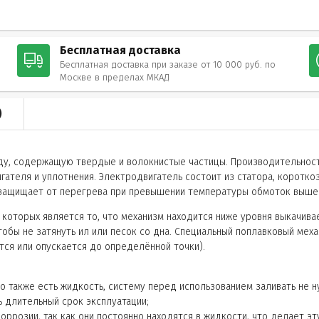
Бесплатная доставка
Бесплатная доставка при заказе от 10 000 руб. по
Москве в пределах МКАД
)
, содержащую твердые и волокнистые частицы. Производительность 
ателя и уплотнения. Электродвигатель состоит из статора, коротко
защищает от перегрева при превышении температуры обмоток выше
 которых является то, что механизм находится ниже уровня выкачива
обы не затянуть ил или песок со дна. Специальный поплавковый меха
тся или опускается до определённой точки).
го также есть жидкость, систему перед использованием заливать не ну
ь длительный срок эксплуатации;
коррозии, так как они постоянно находятся в жидкости, что делает э