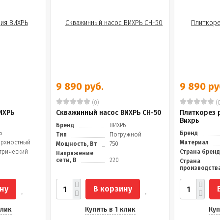
9 890 руб.
9 890 ру
(0)
(0
ИХРЬ
Скважинный насос ВИХРЬ СН-50
Плиткорез 
Вихрь
Бренд
ВИХРЬ
Ь
Бренд
Тип
Погружной
рхностный
Материал
Мощность, Вт
750
трический
Страна брен
Напряжение
сети, В
220
Страна
производств
ну
В корзину
клик
Купить в 1 клик
Куп