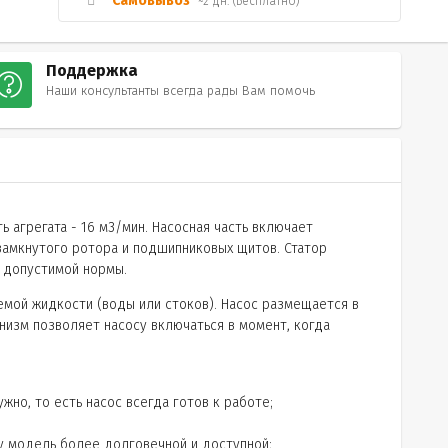
Самовывоз
~2 дн. (Бесплатно)
Поддержка
Наши консультанты всегда рады Вам помочь
агрегата - 16 м3/мин. Насосная часть включает
замкнутого ротора и подшипниковых щитов. Статор
 допустимой нормы.
емой жидкости (воды или стоков). Насос размещается в
низм позволяет насосу включаться в момент, когда
жно, то есть насос всегда готов к работе;
ту модель более долговечной и доступной;