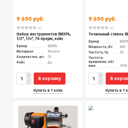
9 690 руб.
9 690 руб.
(0)
(0)
Набор инструментов ВИХРЬ,
Точильный станок В
1/2", 1/4", 76 предм, кейс
Бренд
ВИХР
Бренд
ВИХРЬ
Мощность, Вт
600
Материал
Металл
Частота, Гц
50
Количество, шт
76
Частота
вращения, об/
Кейс
Да
мин
2950
В корзину
В корзи
Купить в 1 клик
Купить в 1 