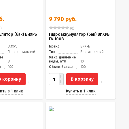
б.
9 790 руб.
)
(0)
улятор (бак) ВИХРЬ
Гидроаккумулятор (бак) ВИХРЬ
ГА-100В
ВИХРЬ
Бренд
ВИХРЬ
Горизонтальный
Тип
Вертикальный
ие
Макс. давление
8
воды, атм
10
л
100
Объем бака, л
100
В корзину
В корзину
ить в 1 клик
Купить в 1 клик